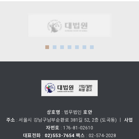
상호명
: 법무법인
호안
주소
: 서울시 강남구남부순환로 381길 52, 2층 (도곡동) ㅣ
사업
자번호
: 176-81-02610
대표전화
:
02)553-7654
팩스
: 02-574-2028