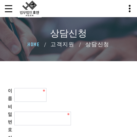
상담신청
HOME
고객지원
상담신청
이
름
비
밀
번
호