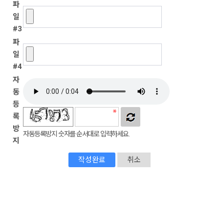
파
일
#3
파
일
#4
자
동
등
록
방
자동등록방지 숫자를 순서대로 입력하세요.
지
취소