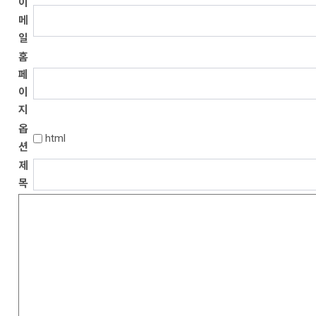
이
메
일
홈
페
이
지
옵
html
션
제
목