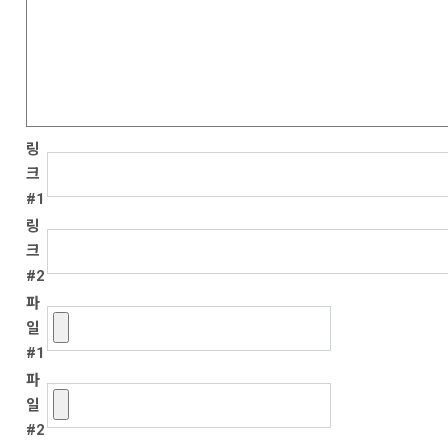
링
크
#1
링
크
#2
파
일
#1
파
일
#2