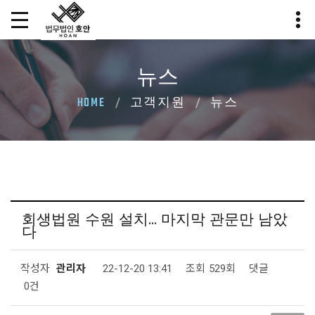
뉴스
HOME
고객지원
뉴스
회생법원 수원 설치… 마지막 관문만 남았
다
작성자
관리자
22-12-20 13:41
조회
529회
댓글
0건