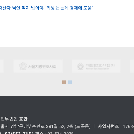
파산자 낙인 찍지 말아야…회생 돕는게 경제에 도움"
: 법무법인
호안
서울시 강남구남부순환로 381길 52, 2층 (도곡동) ㅣ
사업자번호
: 176-