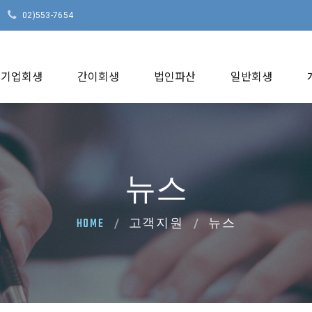
02)553-7654
기업회생
간이회생
법인파산
일반회생
뉴스
HOME
고객지원
뉴스