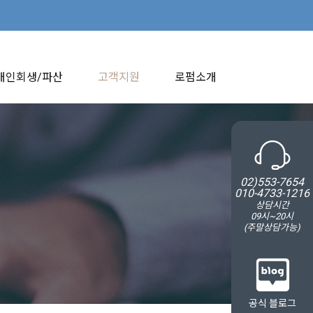
개인회생/파산
고객지원
로펌소개
02)553-7654
010-4733-1216
상담시간
09시~20시
(주말상담가능)
공식 블로그