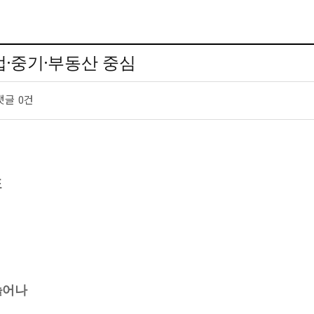
·중기·부동산 중심
댓글
0건
표
 늘어나