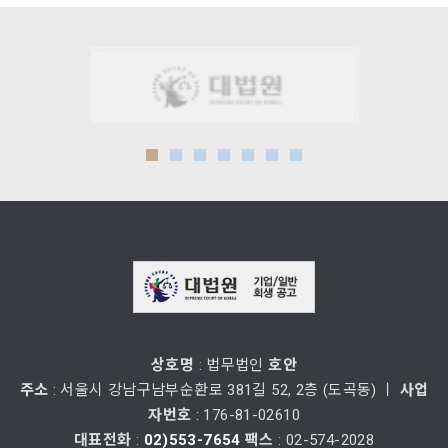
상호명
: 법무법인
호안
주소
: 서울시 강남구남부순환로 381길 52, 2층 (도곡동) ㅣ
사업
자번호
: 176-81-02610
대표전화
:
02)553-7654
팩스
: 02-574-2028