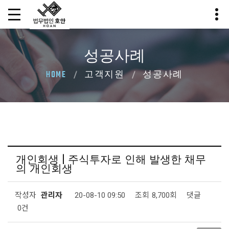
성공사례
HOME
고객지원
성공사례
개인회생 | 주식투자로 인해 발생한 채무
의 개인회생
작성자
관리자
20-08-10 09:50
조회
8,700회
댓글
0건