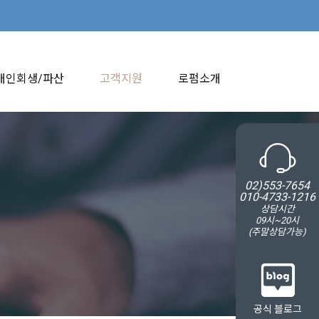
개인회생/파산
고객지원
로펌소개
02)553-7654
010-4733-1216
상담시간
09시~20시
(주말상담가능)
공식 블로그