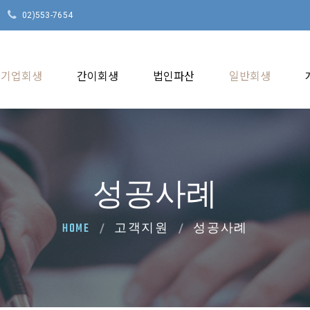
02)553-7654
기업회생
간이회생
법인파산
일반회생
성공사례
HOME
고객지원
성공사례