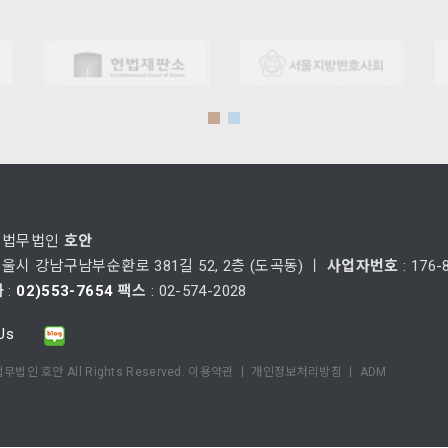
: 법무법인
호안
서울시 강남구남부순환로 381길 52, 2층 (도곡동) ㅣ
사업자번호
: 176-
화
:
02)553-7654
팩스
: 02-574-2028
Us
무법인 호안 All Rights Reserved.
이용약관
ㅣ
개인정보처리방침
ㅣ
ADM