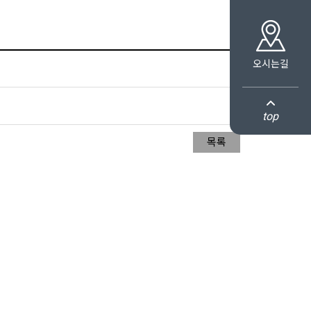
오시는길
top
목록