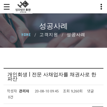
성공사례
HOME
고객지원
성공사례
개인회생 | 전문 사채업자를 채권사로 한
파산
작성자
관리자
20-08-10 09:45
조회
9,260회
댓글
0건