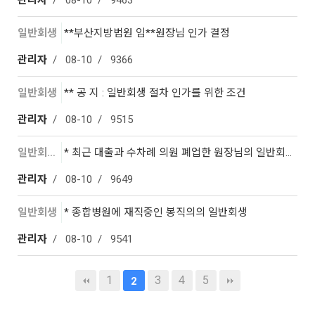
관리자
08-10
9463
일반회생
**부산지방법원 임**원장님 인가 결정
관리자
08-10
9366
일반회생
** 공 지 : 일반회생 절차 인가를 위한 조건
관리자
08-10
9515
일반회생
* 최근 대출과 수차례 의원 폐업한 원장님의 일반회생
관리자
08-10
9649
일반회생
* 종합병원에 재직중인 봉직의의 일반회생
관리자
08-10
9541
1
3
4
5
2