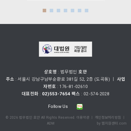
상호명
: 법무법인
호안
주소
: 서울시 강남구남부순환로 381길 52, 2층 (도곡동) ㅣ
사업
자번호
: 176-81-02610
대표전화
:
02)553-7654
팩스
: 02-574-2028
Follow Us
©
2026
법무법인 호안 All Rights Reserved.
이용약관
ㅣ
개인정보처리방침
ㅣ
ADM
by
웹지원센터.com