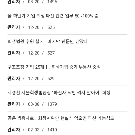
관리자
08-20
1495
올 하반기 기업 회생·파산 관련 업무 50~100% 증…
관리자
12-20
525
회생법원 수원 설치… 마지막 관문만 남았다
관리자
12-20
527
구조조정 기업 25개↑…회생기업·중기·부동산 중심
관리자
12-20
529
서경환 서울회생법원장 "파산자 낙인 찍지 말아야…회생 …
관리자
03-08
1379
공은 쌍용차로… 회생계획안 현실성 없으면 파산 가능성도
관리자
02-03
1410