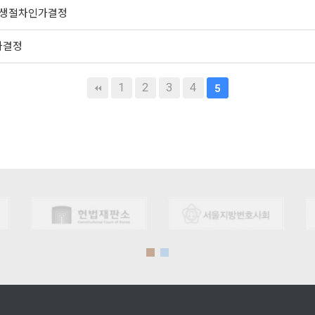
회생절차인가결정
가결정
1
2
3
4
5