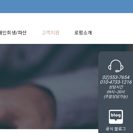
개인회생/파산
고객지원
로펌소개
02)553-7654
010-4733-1216
상담시간
09시~20시
(주말상담가능)
공식 블로그