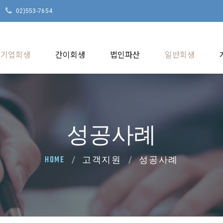
02)553-7654
기업회생
간이회생
법인파산
일반회생
성공사례
HOME
고객지원
성공사례